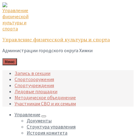
Skip
Skip
Skip
to
to
to
content
main
footer
navigation
Управление физической культуры и спорта
Администрации городского округа Химки
Меню
Запись в секции
Спортсооружения
Спортучреждения
Ледовые площадки
Методическое объединение
Участникам СВО и их семьям
Управление
Документы
Структура управления
История комитета