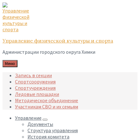
Skip
Skip
Skip
to
to
to
content
main
footer
navigation
Управление физической культуры и спорта
Администрации городского округа Химки
Меню
Запись в секции
Спортсооружения
Спортучреждения
Ледовые площадки
Методическое объединение
Участникам СВО и их семьям
Управление
Документы
Структура управления
История комитета