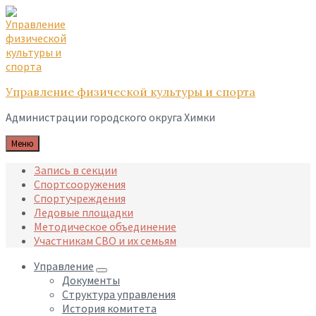
Skip
Skip
Skip
to
to
to
content
main
footer
navigation
Управление физической культуры и спорта
Администрации городского округа Химки
Меню
Запись в секции
Спортсооружения
Спортучреждения
Ледовые площадки
Методическое объединение
Участникам СВО и их семьям
Управление
Документы
Структура управления
История комитета