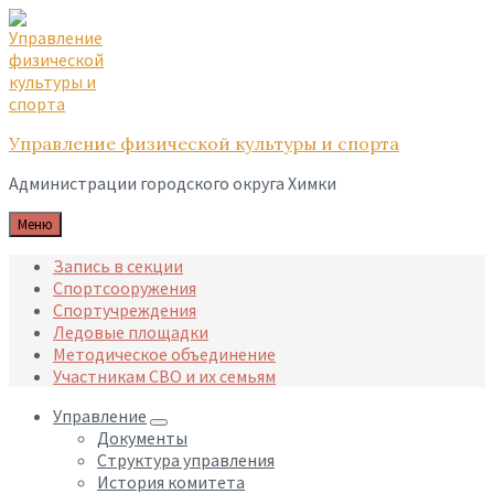
Skip
Skip
Skip
to
to
to
content
main
footer
navigation
Управление физической культуры и спорта
Администрации городского округа Химки
Меню
Запись в секции
Спортсооружения
Спортучреждения
Ледовые площадки
Методическое объединение
Участникам СВО и их семьям
Управление
Документы
Структура управления
История комитета