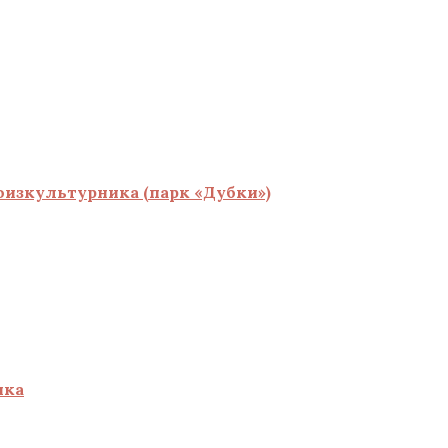
физкультурника (парк «Дубки»)
ика