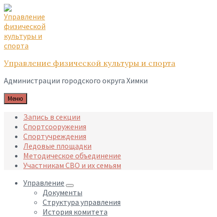
Skip
Skip
Skip
to
to
to
content
main
footer
navigation
Управление физической культуры и спорта
Администрации городского округа Химки
Меню
Запись в секции
Спортсооружения
Спортучреждения
Ледовые площадки
Методическое объединение
Участникам СВО и их семьям
Управление
Документы
Структура управления
История комитета