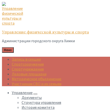
Skip
Skip
Skip
to
to
to
content
main
footer
navigation
Управление физической культуры и спорта
Администрации городского округа Химки
Меню
Запись в секции
Спортсооружения
Спортучреждения
Ледовые площадки
Методическое объединение
Участникам СВО и их семьям
Управление
Документы
Структура управления
История комитета