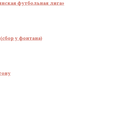
инская футбольная лига»
(сбор у фонтана)
тону