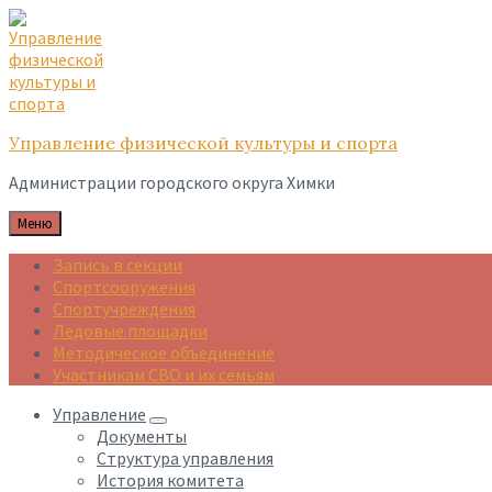
Skip
Skip
Skip
to
to
to
content
main
footer
navigation
Управление физической культуры и спорта
Администрации городского округа Химки
Меню
Запись в секции
Спортсооружения
Спортучреждения
Ледовые площадки
Методическое объединение
Участникам СВО и их семьям
Управление
Документы
Структура управления
История комитета