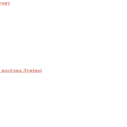
тону
 посёлка Лунёво)