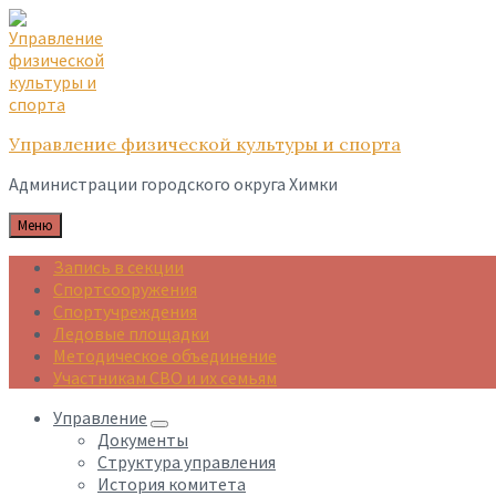
Skip
Skip
Skip
to
to
to
content
main
footer
navigation
Управление физической культуры и спорта
Администрации городского округа Химки
Меню
Запись в секции
Спортсооружения
Спортучреждения
Ледовые площадки
Методическое объединение
Участникам СВО и их семьям
Управление
Документы
Структура управления
История комитета