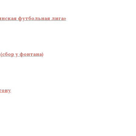
инская футбольная лига»
(сбор у фонтана)
тону