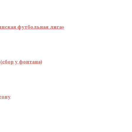
инская футбольная лига»
(сбор у фонтана)
тону