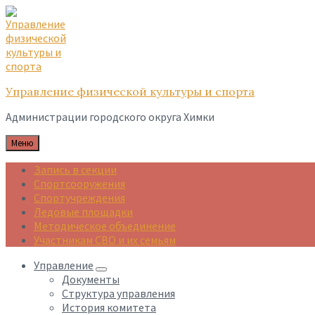
Skip
Skip
Skip
to
to
to
content
main
footer
navigation
Управление физической культуры и спорта
Администрации городского округа Химки
Меню
Запись в секции
Спортсооружения
Спортучреждения
Ледовые площадки
Методическое объединение
Участникам СВО и их семьям
Управление
Документы
Структура управления
История комитета