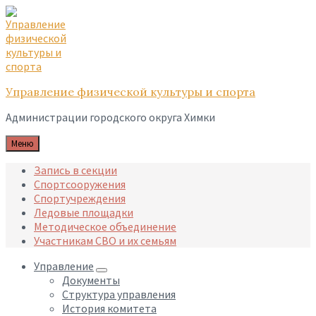
Skip
Skip
Skip
to
to
to
content
main
footer
navigation
Управление физической культуры и спорта
Администрации городского округа Химки
Меню
Запись в секции
Спортсооружения
Спортучреждения
Ледовые площадки
Методическое объединение
Участникам СВО и их семьям
Управление
Документы
Структура управления
История комитета