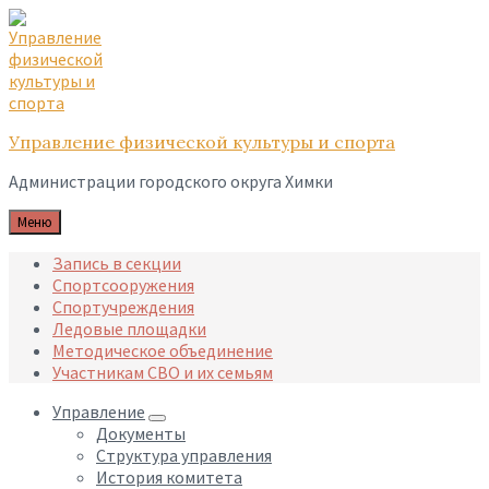
Skip
Skip
Skip
to
to
to
content
main
footer
navigation
Управление физической культуры и спорта
Администрации городского округа Химки
Меню
Запись в секции
Спортсооружения
Спортучреждения
Ледовые площадки
Методическое объединение
Участникам СВО и их семьям
Управление
Документы
Структура управления
История комитета