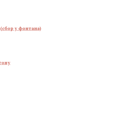
(сбор у фонтана)
тону