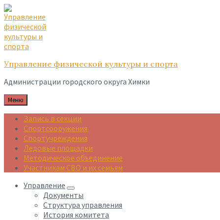
Skip
Skip
Skip
to
to
to
content
main
footer
navigation
Управление физической культуры и спорта
Администрации городского округа Химки
Меню
Запись в секции
Спортсооружения
Спортучреждения
Ледовые площадки
Методическое объединение
Участникам СВО и их семьям
Управление
Документы
Структура управления
История комитета