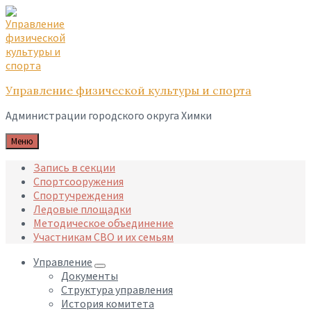
Skip
Skip
Skip
to
to
to
content
main
footer
navigation
Управление физической культуры и спорта
Администрации городского округа Химки
Меню
Запись в секции
Спортсооружения
Спортучреждения
Ледовые площадки
Методическое объединение
Участникам СВО и их семьям
Управление
Документы
Структура управления
История комитета