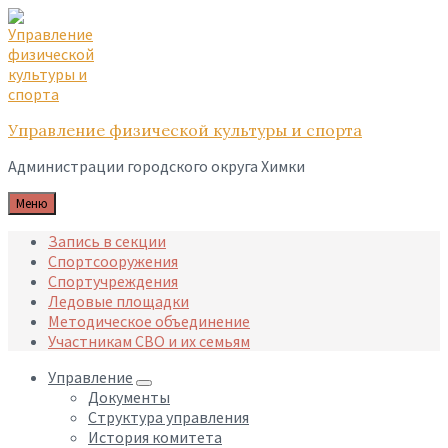
Skip
Skip
Skip
to
to
to
content
main
footer
navigation
Управление физической культуры и спорта
Администрации городского округа Химки
Меню
Запись в секции
Спортсооружения
Спортучреждения
Ледовые площадки
Методическое объединение
Участникам СВО и их семьям
Управление
Документы
Структура управления
История комитета