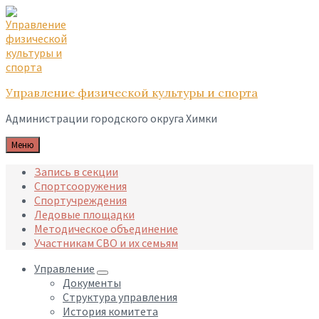
Skip
Skip
Skip
to
to
to
content
main
footer
navigation
Управление физической культуры и спорта
Администрации городского округа Химки
Меню
Запись в секции
Спортсооружения
Спортучреждения
Ледовые площадки
Методическое объединение
Участникам СВО и их семьям
Управление
Документы
Структура управления
История комитета