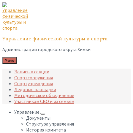
Skip
Skip
Skip
to
to
to
content
main
footer
navigation
Управление физической культуры и спорта
Администрации городского округа Химки
Меню
Запись в секции
Спортсооружения
Спортучреждения
Ледовые площадки
Методическое объединение
Участникам СВО и их семьям
Управление
Документы
Структура управления
История комитета