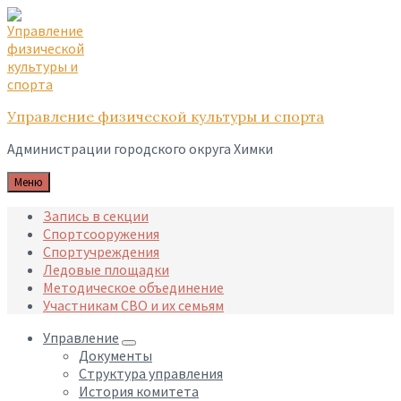
Skip
Skip
Skip
to
to
to
content
main
footer
navigation
Управление физической культуры и спорта
Администрации городского округа Химки
Меню
Запись в секции
Спортсооружения
Спортучреждения
Ледовые площадки
Методическое объединение
Участникам СВО и их семьям
Управление
Документы
Структура управления
История комитета