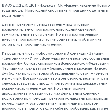
В АОУ ДОД ДЮШСТ «Надежда» СК «Факел», накануне Нового
года прошёл
Новогодний спортивный праздник с детьми и
родителями.
Дети и тренеры – преподаватели – подготовили
развлекательную программу, новогодний сценарий,
зажигательные выступления. Но в это раз мы решили
внести в программу и участие родителей, чтобы они не
оставались простыми зрителями.
Из родителей, были сформированы 3 команды: «Зайцы»,
«Снеговики» и «Утки». Всем участникам весёлого состязания
раздали футболки с символикой Всероссийской Федерации
Черлидинга трёх цветов – белые, синие и красные. На всех
футболках присутствовал объединяющий лозунг – «Вместе
мы – сила!». Все конкурсы – это и бег с мячом, весёлая игра в
снежки, эстафета… прошли при горячей поддержке самых
искренних зрителей – детей. Но самые горячие
аплодисменты и овации были за финальный конкурс –
подготовка при помощи тренеров командами композиции
по черлидингу. Все родители – папы и мамы с азартом
включились в подготовку, на себе попробовали, как это не