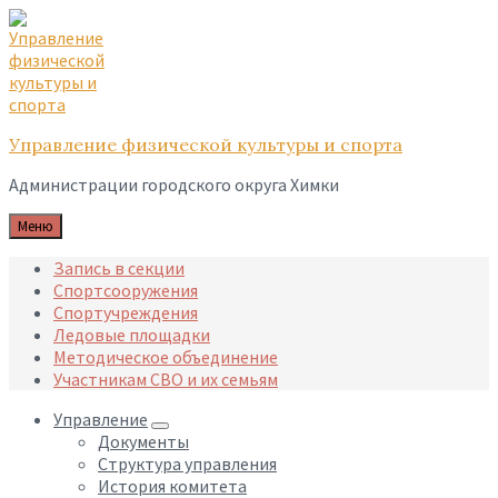
Skip
Skip
Skip
to
to
to
content
main
footer
navigation
Управление физической культуры и спорта
Администрации городского округа Химки
Меню
Запись в секции
Спортсооружения
Спортучреждения
Ледовые площадки
Методическое объединение
Участникам СВО и их семьям
Управление
Документы
Структура управления
История комитета