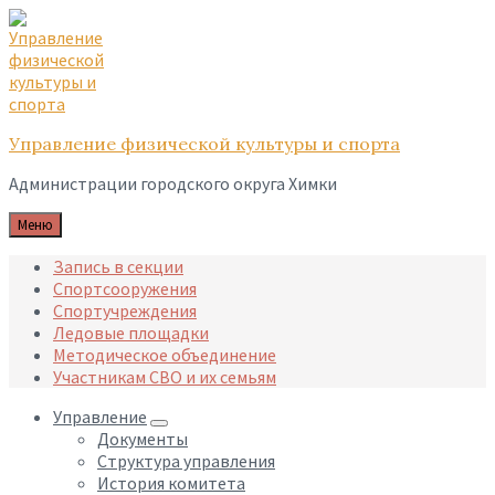
Skip
Skip
Skip
to
to
to
content
main
footer
navigation
Управление физической культуры и спорта
Администрации городского округа Химки
Меню
Запись в секции
Спортсооружения
Спортучреждения
Ледовые площадки
Методическое объединение
Участникам СВО и их семьям
Управление
Документы
Структура управления
История комитета