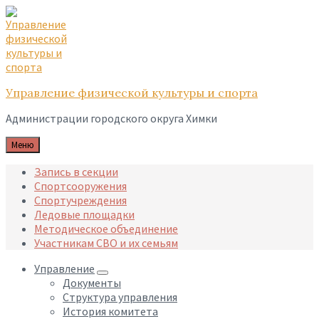
Skip
Skip
Skip
to
to
to
content
main
footer
navigation
Управление физической культуры и спорта
Администрации городского округа Химки
Меню
Запись в секции
Спортсооружения
Спортучреждения
Ледовые площадки
Методическое объединение
Участникам СВО и их семьям
Управление
Документы
Структура управления
История комитета