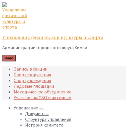
Skip
Skip
Skip
to
to
to
content
main
footer
navigation
Управление физической культуры и спорта
Администрации городского округа Химки
Меню
Запись в секции
Спортсооружения
Спортучреждения
Ледовые площадки
Методическое объединение
Участникам СВО и их семьям
Управление
Документы
Структура управления
История комитета