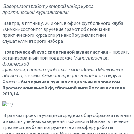
Завершает работу второй набор курса
практической журналистики
Завтра, в пятницу, 20 июня, в офисе футбольного клуба
«Химки» состоится вручение грамот об окончании
практического курса спортивной журналистики
слушателям второго набора.
Практический курс спортивной журналистики
– проект,
организованный при поддержке
Министерства
физической
культуры, спорта и работы с молодежью Московской
области
, а также
Администрации городского округа
Химки
–
был признан лучшим социальным проектом
Профессиональной футбольной лиги России в сезоне
2013/14
.
В рамках проекта учащиеся средних общеобразовательных
и высших учебных заведений г.о.Химки и Москвы в течение
трех месяцев были погружены в атмосферу работы
спортивных журналистов. Молодые люди познакомились с