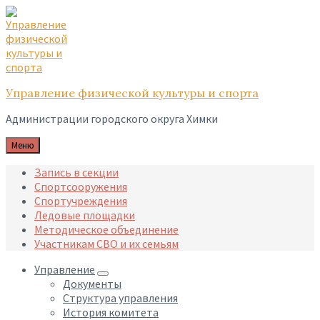
Skip
Skip
Skip
to
to
to
content
main
footer
navigation
Управление физической культуры и спорта
Администрации городского округа Химки
Меню
Запись в секции
Спортсооружения
Спортучреждения
Ледовые площадки
Методическое объединение
Участникам СВО и их семьям
Управление
Документы
Структура управления
История комитета