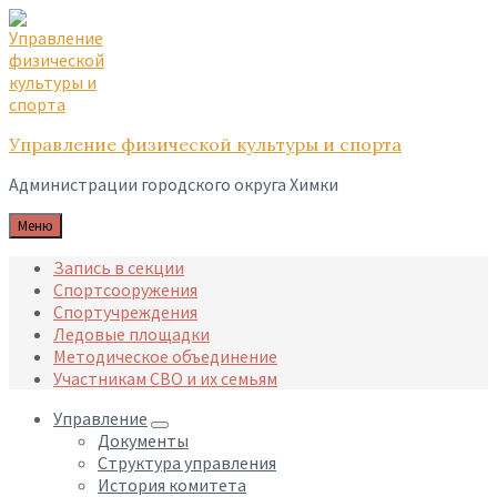
Skip
Skip
Skip
to
to
to
content
main
footer
navigation
Управление физической культуры и спорта
Администрации городского округа Химки
Меню
Запись в секции
Спортсооружения
Спортучреждения
Ледовые площадки
Методическое объединение
Участникам СВО и их семьям
Управление
Документы
Структура управления
История комитета