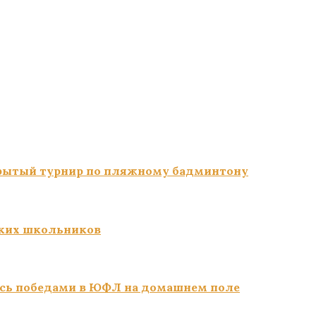
ткрытый турнир по пляжному бадминтону
ких школьников
сь победами в ЮФЛ на домашнем поле