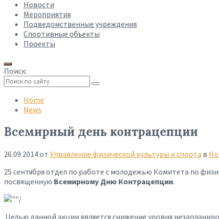
Новости
Мероприятия
Подведомственные учреждения
Спортивные объекты
Проекты
Поиск:
Collapse
search
Home
News
Всемирный день контрацепции
26.09.2014
от
Управление физической культуры и спорта
в
Но
25 сентября отдел по работе с молодежью Комитета по физи
посвященную
Всемирному Дню Контрацепции
.
Целью данной акции является снижение уровня незапланиро