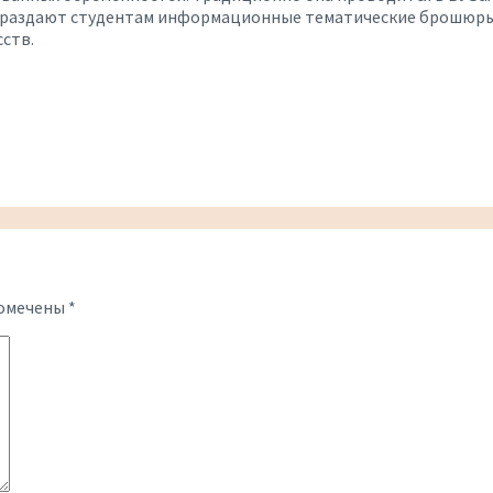
 раздают студентам информационные тематические брошюры и
ств.
помечены
*