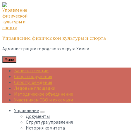
Skip
Skip
Skip
to
to
to
content
main
footer
navigation
Управление физической культуры и спорта
Администрации городского округа Химки
Меню
Запись в секции
Спортсооружения
Спортучреждения
Ледовые площадки
Методическое объединение
Участникам СВО и их семьям
Управление
Документы
Структура управления
История комитета