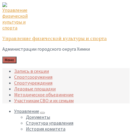
Skip
Skip
Skip
to
to
to
content
main
footer
navigation
Управление физической культуры и спорта
Администрации городского округа Химки
Меню
Запись в секции
Спортсооружения
Спортучреждения
Ледовые площадки
Методическое объединение
Участникам СВО и их семьям
Управление
Документы
Структура управления
История комитета