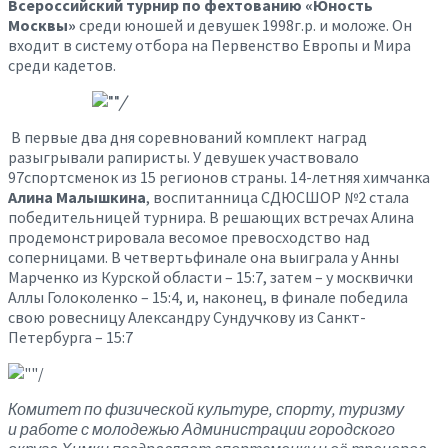
Всероссийский турнир по фехтованию «Юность
Москвы»
среди юношей и девушек 1998г.р. и моложе. Он
входит в систему отбора на Первенство Европы и Мира
среди кадетов.
В первые два дня соревнований комплект наград
разыгрывали рапиристы. У девушек участвовало
97спортсменок из 15 регионов страны. 14-летняя химчанка
Алина Малышкина
, воспитанница СДЮСШОР №2 стала
победительницей турнира. В
решающих встречах Алина
продемонстрировала весомое превосходство над
соперницами. В четвертьфинале она выиграла у Анны
Марченко из Курской области – 15:7, затем – у москвички
Аллы Голоколенко – 15:4, и, наконец, в финале победила
свою ровесницу Александру Сундучкову из Санкт-
Петербурга – 15:7
Комитет по физической культуре, спорту, туризму
и работе с молодежью Администрации городского