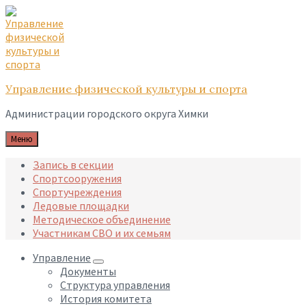
Skip
Skip
Skip
to
to
to
content
main
footer
navigation
Управление физической культуры и спорта
Администрации городского округа Химки
Меню
Запись в секции
Спортсооружения
Спортучреждения
Ледовые площадки
Методическое объединение
Участникам СВО и их семьям
Управление
Документы
Структура управления
История комитета