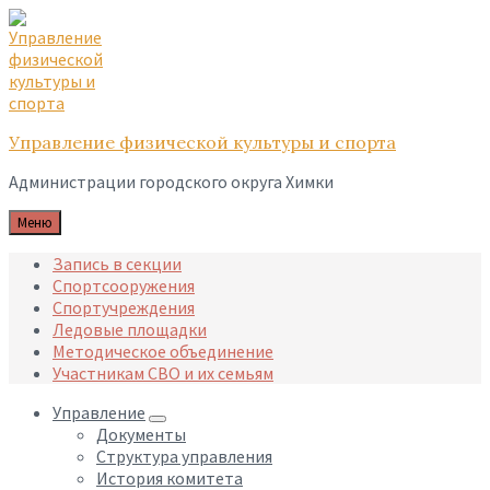
Skip
Skip
Skip
to
to
to
content
main
footer
navigation
Управление физической культуры и спорта
Администрации городского округа Химки
Меню
Запись в секции
Спортсооружения
Спортучреждения
Ледовые площадки
Методическое объединение
Участникам СВО и их семьям
Управление
Документы
Структура управления
История комитета