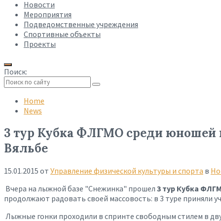
Новости
Мероприятия
Подведомственные учреждения
Спортивные объекты
Проекты
Поиск:
Collapse
search
Home
News
3 тур Кубка ФЛГМО среди юношей 
Вяльбе
15.01.2015
от
Управление физической культуры и спорта
в
Но
Вчера на лыжной базе "Снежинка" прошел
3 тур Кубка ФЛГ
продолжают радовать своей массовость: в 3 туре приняли уч
Лыжные гонки проходили в спринте свободным стилем в двух 