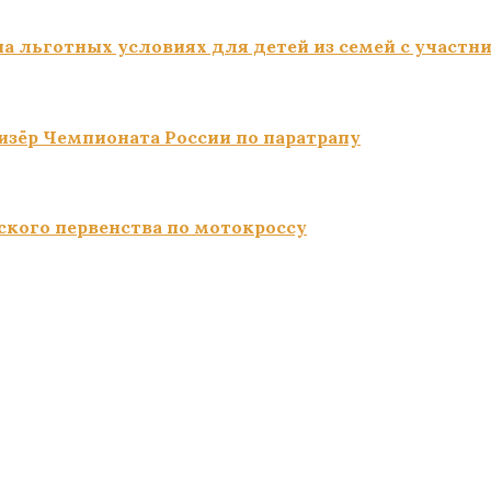
а льготных условиях для детей из семей с участн
изёр Чемпионата России по паратрапу
ского первенства по мотокроссу