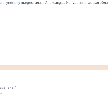
ю ступеньку пьедестала, и Александра Кочурова, ставшая об
помечены
*