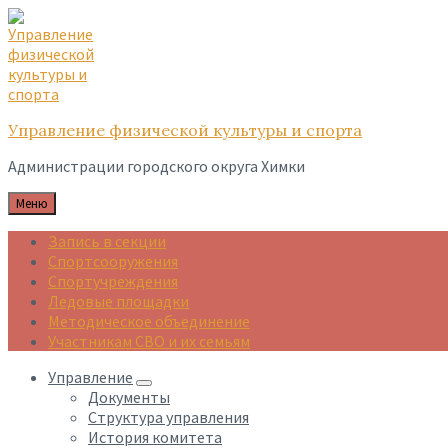
Skip
Skip
Skip
to
to
to
content
main
footer
navigation
Управление физической культуры и спорта
Администрации городского округа Химки
Меню
Запись в секции
Спортсооружения
Спортучреждения
Ледовые площадки
Методическое объединение
Участникам СВО и их семьям
Управление
Документы
Структура управления
История комитета