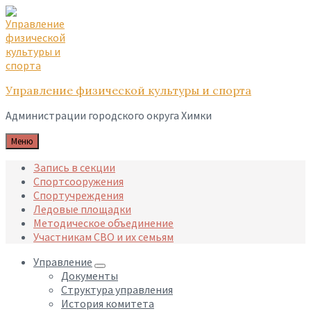
Skip
Skip
Skip
to
to
to
content
main
footer
navigation
Управление физической культуры и спорта
Администрации городского округа Химки
Меню
Запись в секции
Спортсооружения
Спортучреждения
Ледовые площадки
Методическое объединение
Участникам СВО и их семьям
Управление
Документы
Структура управления
История комитета