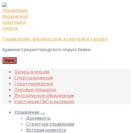
Skip
Skip
Skip
to
to
to
content
main
footer
navigation
Управление физической культуры и спорта
Администрации городского округа Химки
Меню
Запись в секции
Спортсооружения
Спортучреждения
Ледовые площадки
Методическое объединение
Участникам СВО и их семьям
Управление
Документы
Структура управления
История комитета