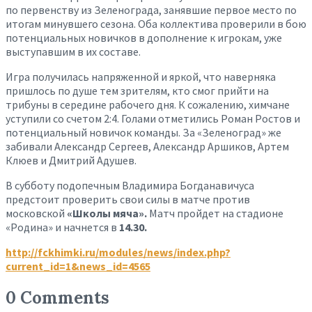
по первенству из Зеленограда, занявшие первое место по
итогам минувшего сезона. Оба коллектива проверили в бою
потенциальных новичков в дополнение к игрокам, уже
выступавшим в их составе.
Игра получилась напряженной и яркой, что наверняка
пришлось по душе тем зрителям, кто смог прийти на
трибуны в середине рабочего дня. К сожалению, химчане
уступили со счетом 2:4. Голами отметились Роман Ростов и
потенциальный новичок команды. За «Зеленоград» же
забивали Александр Сергеев, Александр Аршиков, Артем
Клюев и Дмитрий Адушев.
В субботу подопечным Владимира Богданавичуса
предстоит проверить свои силы в матче против
московской
«Школы мяча».
Матч пройдет на стадионе
«Родина» и начнется в
14.30.
http://fckhimki.ru/modules/news/index.php?
current_id=1&news_id=4565
0 Comments