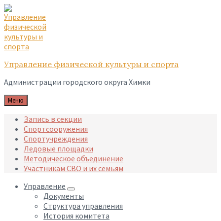
Skip
Skip
Skip
to
to
to
content
main
footer
navigation
Управление физической культуры и спорта
Администрации городского округа Химки
Меню
Запись в секции
Спортсооружения
Спортучреждения
Ледовые площадки
Методическое объединение
Участникам СВО и их семьям
Управление
Документы
Структура управления
История комитета