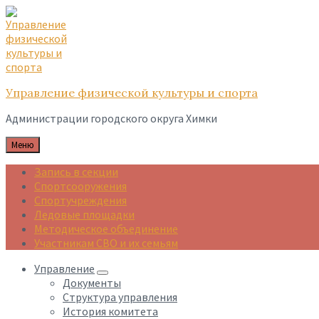
Skip
Skip
Skip
to
to
to
content
main
footer
navigation
Управление физической культуры и спорта
Администрации городского округа Химки
Меню
Запись в секции
Спортсооружения
Спортучреждения
Ледовые площадки
Методическое объединение
Участникам СВО и их семьям
Управление
Документы
Структура управления
История комитета