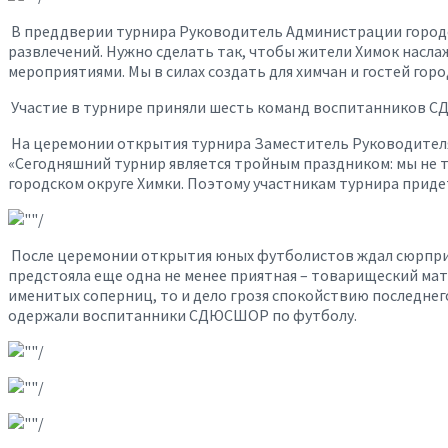
В преддверии турнира Руководитель Администрации городс
развлечений. Нужно сделать так, чтобы жители Химок насла
мероприятиями. Мы в силах создать для химчан и гостей гор
Участие в турнире приняли шесть команд воспитанников СД
На церемонии открытия турнира Заместитель Руководителя
«Сегодняшний турнир является тройным праздником: мы не т
городском округе Химки. Поэтому участникам турнира приде
После церемонии открытия юных футболистов ждал сюрприз:
предстояла еще одна не менее приятная – товарищеский ма
именитых соперниц, то и дело грозя спокойствию последнего
одержали воспитанники СДЮСШОР по футболу.