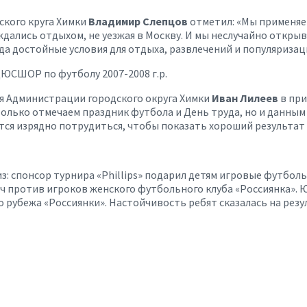
кого круга Химки
Владимир Слепцов
отметил:
«Мы применяе
ждались отдыхом, не уезжая в Москву. И мы неслучайно откр
ода достойные условия для отдыха, развлечений и популяриза
ЮСШОР по футболу 2007-2008 г.р.
 Администрации городского округа Химки
Иван Лилеев
в при
олько отмечаем праздник футбола и День труда, но и данным
тся изрядно потрудиться, чтобы показать хороший результат 
 спонсор турнира «Phillips» подарил детям игровые футболь
тч против игроков женского футбольного клуба «Россиянка»
 рубежа «Россиянки». Настойчивость ребят сказалась на резул