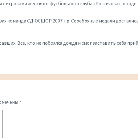
 с игроками женского футбольного клуба «Россиянка», в хо
рвая команда
СДЮСШОР 2007 г.р. Серебряные медали достались в
авших. Все, кто не побоялся дождя и смог заставить себя при
помечены
*