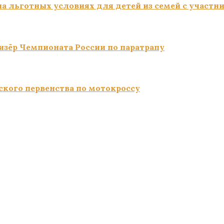
а льготных условиях для детей из семей с участн
изёр Чемпионата России по паратрапу
ского первенства по мотокроссу