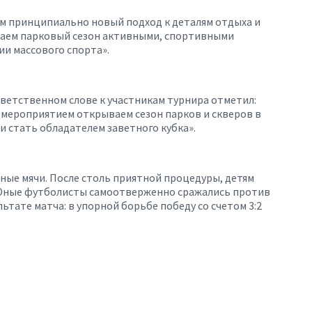
м принципиально новый подход к деталям отдыха и
ываем парковый сезон активными, спортивными
ции массового спорта»
.
ветственном слове к участникам турнира отметил:
 мероприятием открываем сезон парков и скверов в
и стать обладателем заветного кубка».
ные мячи. После столь приятной процедуры, детям
. Юные футболисты самоотверженно сражались против
ьтате матча: в упорной борьбе победу со счетом 3:2