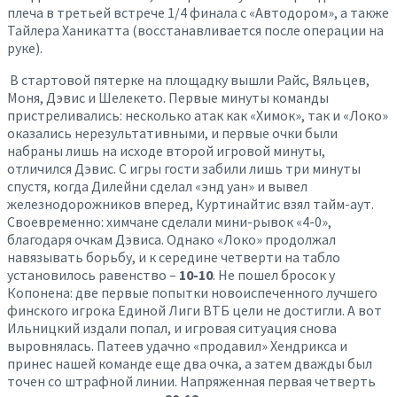
плеча в третьей встрече 1/4 финала с «Автодором», а также
Тайлера Ханикатта (восстанавливается после операции на
руке).
В стартовой пятерке на площадку вышли Райс, Вяльцев,
Моня, Дэвис и Шелекето. Первые минуты команды
пристреливались: несколько атак как «Химок», так и «Локо»
оказались нерезультативными, и первые очки были
набраны лишь на исходе второй игровой минуты,
отличился Дэвис. С игры гости забили лишь три минуты
спустя, когда Дилейни сделал «энд уан» и вывел
железнодорожников вперед, Куртинайтис взял тайм-аут.
Своевременно: химчане сделали мини-рывок «4-0»,
благодаря очкам Дэвиса. Однако «Локо» продолжал
навязывать борьбу, и к середине четверти на табло
установилось равенство –
10-10
. Не пошел бросок у
Копонена: две первые попытки новоиспеченного лучшего
финского игрока Единой Лиги ВТБ цели не достигли. А вот
Ильницкий издали попал, и игровая ситуация снова
выровнялась. Патеев удачно «продавил» Хендрикса и
принес нашей команде еще два очка, а затем дважды был
точен со штрафной линии. Напряженная первая четверть