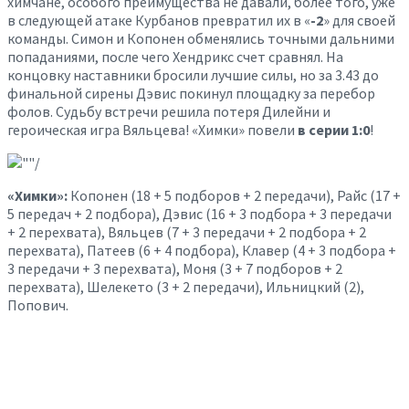
химчане, особого преимущества не давали, более того, уже
в следующей атаке Курбанов превратил их в «
-2
» для своей
команды. Симон и Копонен обменялись точными дальними
попаданиями, после чего Хендрикс счет сравнял. На
концовку наставники бросили лучшие силы, но за 3.43 до
финальной сирены Дэвис покинул площадку за перебор
фолов. Судьбу встречи решила потеря Дилейни и
героическая игра Вяльцева! «Химки» повели
в серии 1:0
!
«Химки»:
Копонен (18 + 5 подборов + 2 передачи), Райс (17 +
5 передач + 2 подбора), Дэвис (16 + 3 подбора + 3 передачи
+ 2 перехвата), Вяльцев (7 + 3 передачи + 2 подбора + 2
перехвата), Патеев (6 + 4 подбора), Клавер (4 + 3 подбора +
3 передачи + 3 перехвата), Моня (3 + 7 подборов + 2
перехвата), Шелекето (3 + 2 передачи), Ильницкий (2),
Попович.