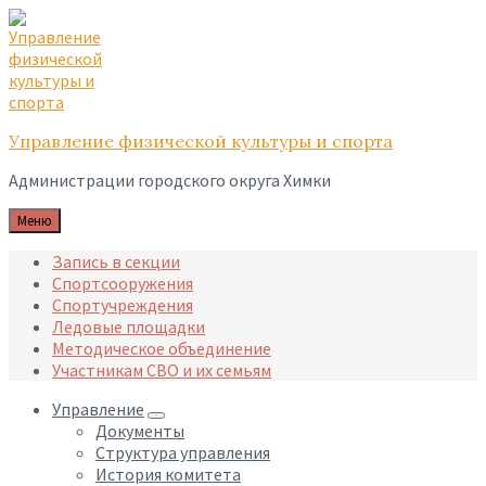
Skip
Skip
Skip
to
to
to
content
main
footer
navigation
Управление физической культуры и спорта
Администрации городского округа Химки
Меню
Запись в секции
Спортсооружения
Спортучреждения
Ледовые площадки
Методическое объединение
Участникам СВО и их семьям
Управление
Документы
Структура управления
История комитета