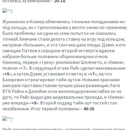
осталась за химчанами –
20-18
.
Жуканенко и Клавер обменялись точными попаданиями из-
под кольца, но с трехочковыми у желто-синих по-прежнему
были проблемы: ни одна из семи попыток не оказалась
точной. Химчане стали делать ставку на игру под кольцом,
нагружая «больших», и эта тактика дала плоды: Дэвис и его
сменщик Патеев к середине второй четверти вдвоем
набрали больше половины общекомандных очков.
Наконец, первую «треху» реализовал Шелекето, и «Химки»
повели «+3». В следующей атаке Райс сделал максимальные
«
+5
», а затем Дэвис установил отметку в «
+7
», на что
Базаревич отреагировал тайм-аутом. Новыми красками
заиграло противостояние лучших разыгрывающих Лиги
ВТБ Райса и Дилейни: если железнодорожник забил из-за
дуги, то Райс выдал два шедевральных прохода, и «Химки»
уже впереди «
+8
». Второй подряд тайм-аут гостей стал
неизбежным. Итог первой половины –
40-35
.
Райс продолжил накручивать соперников, завершая атаки