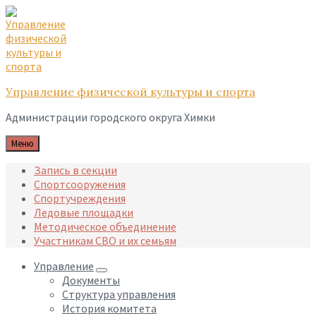
Skip
Skip
Skip
to
to
to
content
main
footer
navigation
Управление физической культуры и спорта
Администрации городского округа Химки
Меню
Запись в секции
Спортсооружения
Спортучреждения
Ледовые площадки
Методическое объединение
Участникам СВО и их семьям
Управление
Документы
Структура управления
История комитета