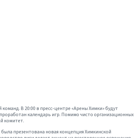
команд. В 20:00 в пресс-центре «Арены Химки» будут
т проработан календарь игр. Помимо чисто организационных
й комитет.
д была презентована новая концепция Химкинской
ководство лиги делает акцент на всестороннее освещение