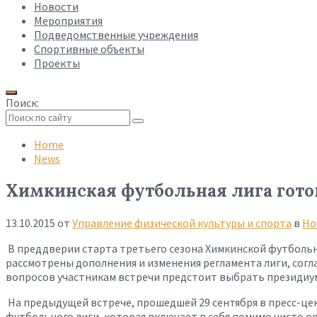
Новости
Мероприятия
Подведомственные учреждения
Спортивные объекты
Проекты
Поиск:
Collapse
search
Home
News
Химкинская футбольная лига готов
13.10.2015
от
Управление физической культуры и спорта
в
Но
В преддверии старта третьего сезона Химкинской футбольно
рассмотрены дополнения и изменения регламента лиги, сог
вопросов участникам встречи предстоит выбрать президиу
На предыдущей встрече, прошедшей 29 сентября в пресс-це
футбольного лиги, которая включает в себя помимо чисто 