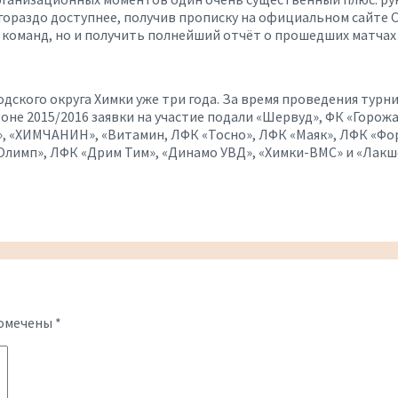
 гораздо доступнее, получив прописку на официальном сайте 
 команд, но и получить полнейший отчёт о прошедших матчах 
дского округа Химки уже три года. За время проведения тур
оне 2015/2016 заявки на участие подали «Шервуд», ФК «Горож
, «ХИМЧАНИН», «Витамин, ЛФК «Тосно», ЛФК «Маяк», ЛФК «Фор
Олимп», ЛФК «Дрим Тим», «Динамо УВД», «Химки-ВМС» и «Лакш
помечены
*