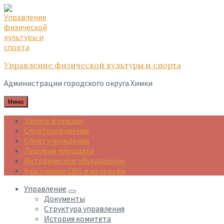
Skip
Skip
Skip
to
to
to
content
main
footer
navigation
Управление физической культуры и спорта
Администрации городского округа Химки
Меню
Запись в секции
Спортсооружения
Спортучреждения
Ледовые площадки
Методическое объединение
Участникам СВО и их семьям
Управление
Документы
Структура управления
История комитета