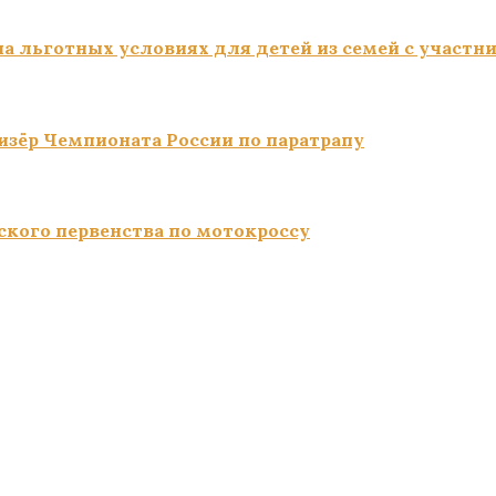
а льготных условиях для детей из семей с участн
изёр Чемпионата России по паратрапу
ского первенства по мотокроссу