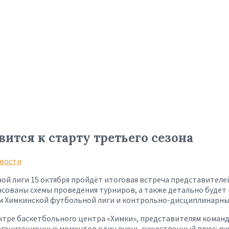
ится к старту третьего сезона
вости
й лиги 15 октября пройдёт итоговая встреча представителей 
ласованы схемы проведения турниров, а также детально буде
м Химкинской футбольной лиги и контрольно-дисциплинарны
нтре баскетбольного центра «Химки», представителям коман
организационных моментов один очень существенный плюс: ру