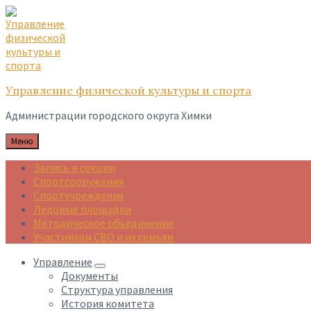
Skip
Skip
Skip
to
to
to
content
main
footer
navigation
Управление физической культуры и спорта
Администрации городского округа Химки
Меню
Запись в секции
Спортсооружения
Спортучреждения
Ледовые площадки
Методическое объединение
Участникам СВО и их семьям
Управление
Документы
Структура управления
История комитета