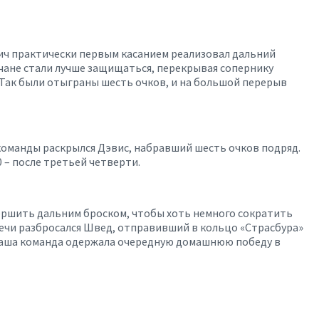
агич практически первым касанием реализовал дальний
имчане стали лучше защищаться, перекрывая сопернику
 Так были отыграны шесть очков, и на большой перерыв
 команды раскрылся Дэвис, набравший шесть очков подряд.
 – после третьей четверти.
вершить дальним броском, чтобы хоть немного сократить
тречи разбросался Швед, отправивший в кольцо «Страсбура»
ге наша команда одержала очередную домашнюю победу в