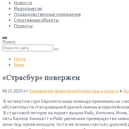
Новости
Мероприятия
Подведомственные учреждения
Спортивные объекты
Проекты
Поиск:
Collapse
search
Home
News
«Страсбур» повержен
06.11.2015
от
Управление физической культуры и спорта
в
Но
В четвертом туре Евролиги наша команда принимала на «св
обстоятельств стал домашней ареной химчан в европейском
В стартовой пятерке на паркет вышли Райс, Копонен, Моня,
пять баллов. Ханикатт и Райс увеличили преимущество химча
зоны под чужим кольцом, гости же искали счастья с дальней