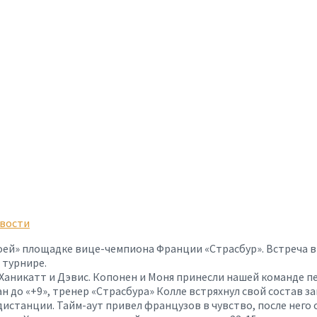
вости
оей» площадке вице-чемпиона Франции «Страсбур». Встреча в
 турнире.
 Ханикатт и Дэвис. Копонен и Моня принесли нашей команде п
н до «+9», тренер «Страсбура» Колле встряхнул свой состав з
 дистанции. Тайм-аут привел французов в чувство, после него