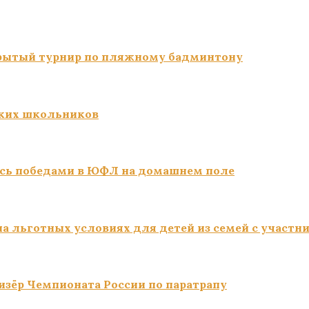
ткрытый турнир по пляжному бадминтону
ких школьников
сь победами в ЮФЛ на домашнем поле
а льготных условиях для детей из семей с участн
изёр Чемпионата России по паратрапу