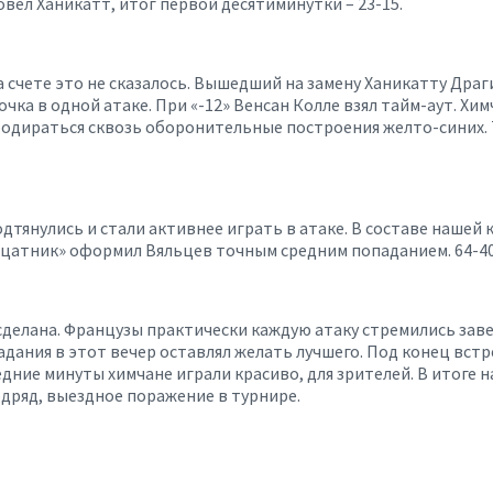
вел Ханикатт, итог первой десятиминутки – 23-15.
на счете это не сказалось. Вышедший на замену Ханикатту Др
очка в одной атаке. При «-12» Венсан Колле взял тайм-аут. Х
продираться сквозь оборонительные построения желто-синих.
тянулись и стали активнее играть в атаке. В составе нашей
адцатник» оформил Вяльцев точным средним попаданием. 64-40
а сделана. Французы практически каждую атаку стремились за
падания в этот вечер оставлял желать лучшего. Под конец вс
следние минуты химчане играли красиво, для зрителей. В ито
одряд, выездное поражение в турнире.