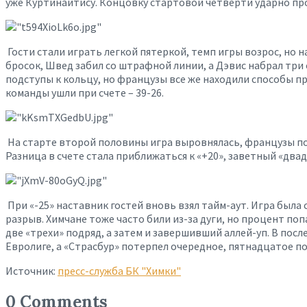
уже Куртинайтису. Концовку стартовой четверти ударно про
Гости стали играть легкой пятеркой, темп игры возрос, но 
бросок, Швед забил со штрафной линии, а Дэвис набрал три 
подступы к кольцу, но французы все же находили способы 
команды ушли при счете – 39-26.
На старте второй половины игра выровнялась, французы под
Разница в счете стала приближаться к «+20», заветный «дв
При «-25» наставник гостей вновь взял тайм-аут. Игра был
разрыв. Химчане тоже часто били из-за дуги, но процент по
две «трехи» подряд, а затем и завершивший аллей-уп. В по
Евролиге, а «Страсбур» потерпел очередное, пятнадцатое п
Источник:
пресс-служба БК "Химки"
0 Comments