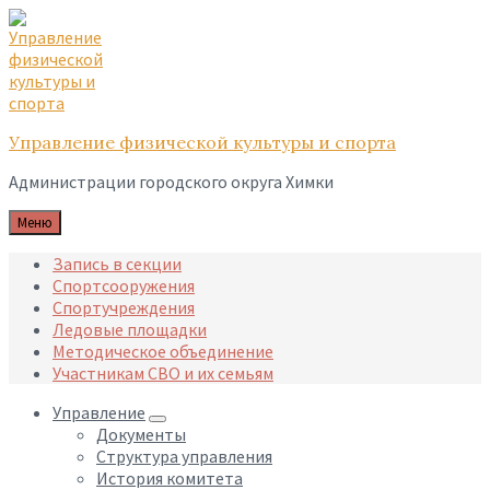
Skip
Skip
Skip
to
to
to
content
main
footer
navigation
Управление физической культуры и спорта
Администрации городского округа Химки
Меню
Запись в секции
Спортсооружения
Спортучреждения
Ледовые площадки
Методическое объединение
Участникам СВО и их семьям
Управление
Документы
Структура управления
История комитета