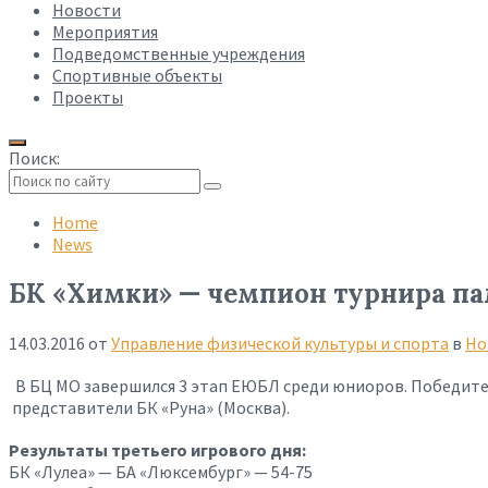
Новости
Мероприятия
Подведомственные учреждения
Спортивные объекты
Проекты
Поиск:
Collapse
search
Home
News
БК «Химки» — чемпион турнира па
14.03.2016
от
Управление физической культуры и спорта
в
Но
В БЦ МО завершился 3 этап ЕЮБЛ среди юниоров. Победител
представители БК «Руна» (Москва).
Результаты третьего игрового дня:
БК «Лулеа» — БА «Люксембург» — 54-75