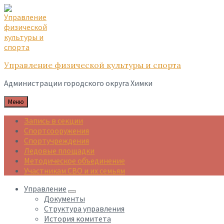
Skip
Skip
Skip
to
to
to
content
main
footer
navigation
Управление физической культуры и спорта
Администрации городского округа Химки
Меню
Запись в секции
Спортсооружения
Спортучреждения
Ледовые площадки
Методическое объединение
Участникам СВО и их семьям
Управление
Документы
Структура управления
История комитета