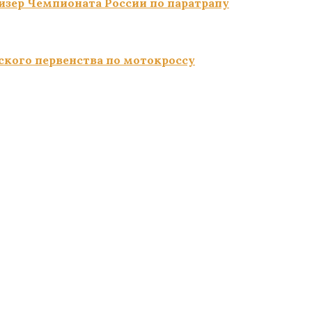
изёр Чемпионата России по паратрапу
ского первенства по мотокроссу