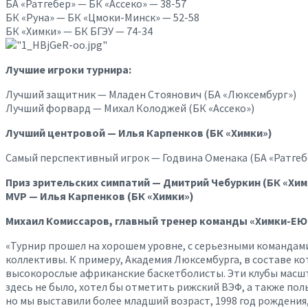
БА «Ратгебер» — БК «Ассеко» — 38-57
БК «Руна» — БК «Цмоки-Минск» — 52-58
БК «Химки» — БК БГЭУ — 74-34
Лучшие игроки турнира:
Лучший защитник — Младен Стоянович (БА «Люксембург»)
Лучший форвард — Михал Колоджей (БК «Ассеко»)
Лучший центровой — Илья Карпенков (БК «Химки»)
Самый перспективный игрок — Годвина Оменака (БА «Ратгеб
Приз зрительских симпатий — Дмитрий Чебуркин (БК «Хим
MVP — Илья Карпенков (БК «Химки»)
Михаил Комиссаров, главный тренер команды «Химки-ЕЮ
«Турнир прошел на хорошем уровне, с серьезными командам
коллективы. К примеру, Академия Люксембурга, в составе ко
высокорослые африканские баскетболисты. Эти клубы масштаб
здесь не было, хотел бы отметить рижский ВЭФ, а также пол
но мы выставили более младший возраст, 1998 год рождения