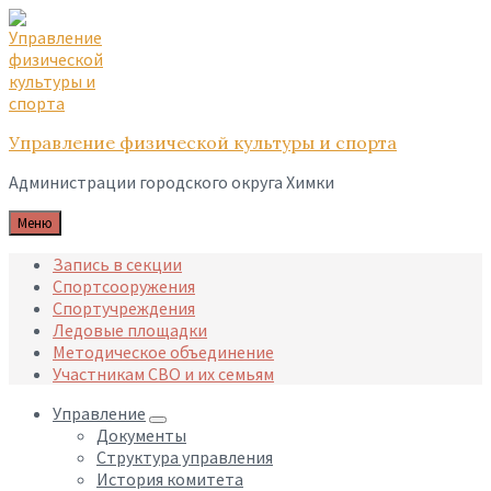
Skip
Skip
Skip
to
to
to
content
main
footer
navigation
Управление физической культуры и спорта
Администрации городского округа Химки
Меню
Запись в секции
Спортсооружения
Спортучреждения
Ледовые площадки
Методическое объединение
Участникам СВО и их семьям
Управление
Документы
Структура управления
История комитета