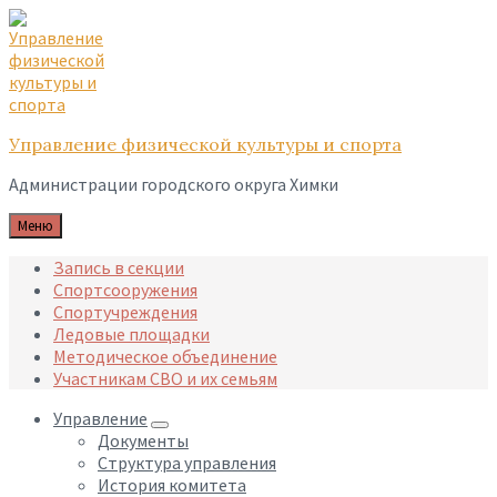
Skip
Skip
Skip
to
to
to
content
main
footer
navigation
Управление физической культуры и спорта
Администрации городского округа Химки
Меню
Запись в секции
Спортсооружения
Спортучреждения
Ледовые площадки
Методическое объединение
Участникам СВО и их семьям
Управление
Документы
Структура управления
История комитета