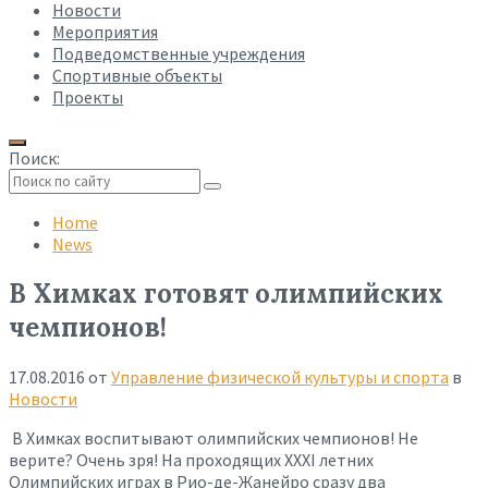
Новости
Мероприятия
Подведомственные учреждения
Спортивные объекты
Проекты
Поиск:
Collapse
search
Home
News
В Химках готовят олимпийских
чемпионов!
17.08.2016
от
Управление физической культуры и спорта
в
Новости
В Химках воспитывают олимпийских чемпионов! Не
верите? Очень зря! На проходящих XXXI летних
Олимпийских играх в Рио-де-Жанейро сразу два