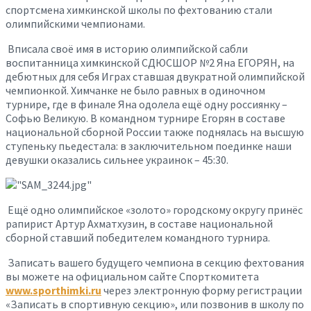
спортсмена химкинской школы по фехтованию стали
олимпийскими чемпионами.
Вписала своё имя в историю олимпийской сабли
воспитанница химкинской СДЮСШОР №2 Яна ЕГОРЯН, на
дебютных для себя Играх ставшая двукратной олимпийской
чемпионкой. Химчанке не было равных в одиночном
турнире, где в финале Яна одолела ещё одну россиянку –
Софью Великую. В командном турнире Егорян в составе
национальной сборной России также поднялась на высшую
ступеньку пьедестала: в заключительном поединке наши
девушки оказались сильнее украинок – 45:30.
Ещё одно олимпийское «золото» городскому округу принёс
рапирист Артур Ахматхузин, в составе национальной
сборной ставший победителем командного турнира.
Записать вашего будущего чемпиона в секцию фехтования
вы можете на официальном сайте Спорткомитета
www.sporthimki.ru
через электронную форму регистрации
«Записать в спортивную секцию», или позвонив в школу по