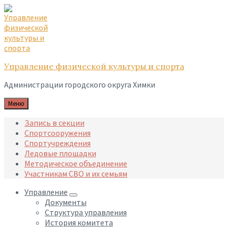
Skip
Skip
Skip
to
to
to
content
main
footer
navigation
Управление физической культуры и спорта
Администрации городского округа Химки
Меню
Запись в секции
Спортсооружения
Спортучреждения
Ледовые площадки
Методическое объединение
Участникам СВО и их семьям
Управление
Документы
Структура управления
История комитета