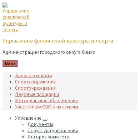
Skip
Skip
Skip
to
to
to
content
main
footer
navigation
Управление физической культуры и спорта
Администрации городского округа Химки
Меню
Запись в секции
Спортсооружения
Спортучреждения
Ледовые площадки
Методическое объединение
Участникам СВО и их семьям
Управление
Документы
Структура управления
История комитета