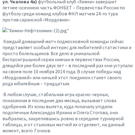
ул. Чкалова 4а)
футбольный клуб «Химки» завершит
летнее-осеннюю часть ФОНБЕТ – Первенства России по
футболу среди команд клубов ФНЛ матчем 24-го тура
против саранской «Мордовии».
Каждый домашний матч подмосковной команды сейчас
представляет особый интерес для любителей статистики и
просто болельщиков. Все дело в уникальной
беспроигрышной серии химчан в первенствах России,
длящейся уже более двух лет – в последний раз они уступали
на своем поле 10 ноября 2014 года. В случае победы над
«Мордовией» или ничьей этот поединок станет своего
рода юбилейным – тридцатым.
В любом случае, стабильная игра красно-черных,
показанная в последние два месяца, вызывает слова
одобрения. Из зоны вылета, куда поначалу угодили
подопечные Александра Ирхина и Олега Стогова, они
выбрались, закрепившись ровно в середине турнирной
таблицы, и от стыковых матчей их отделяют, на данный
момент, всего 7 очков.