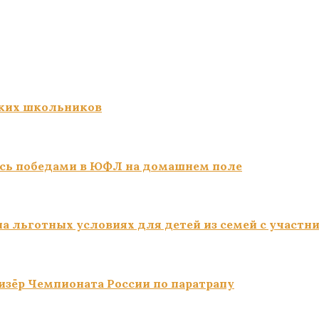
ких школьников
сь победами в ЮФЛ на домашнем поле
а льготных условиях для детей из семей с участн
изёр Чемпионата России по паратрапу