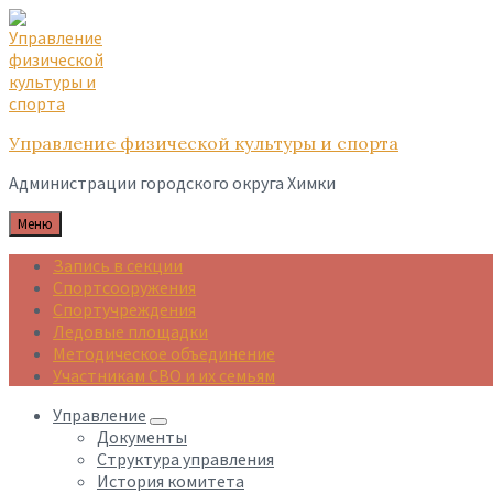
Skip
Skip
Skip
to
to
to
content
main
footer
navigation
Управление физической культуры и спорта
Администрации городского округа Химки
Меню
Запись в секции
Спортсооружения
Спортучреждения
Ледовые площадки
Методическое объединение
Участникам СВО и их семьям
Управление
Документы
Структура управления
История комитета