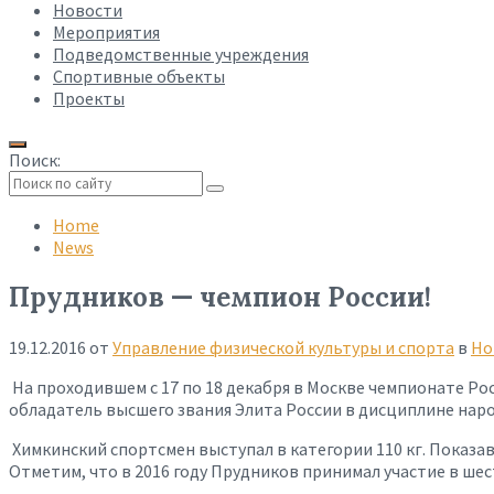
Новости
Мероприятия
Подведомственные учреждения
Спортивные объекты
Проекты
Поиск:
Collapse
search
Home
News
Прудников — чемпион России!
19.12.2016
от
Управление физической культуры и спорта
в
Но
На проходившем с 17 по 18 декабря в Москве чемпионате Ро
обладатель высшего звания Элита России в дисциплине нар
Химкинский спортсмен выступал в категории 110 кг. Показав
Отметим, что в 2016 году Прудников принимал участие в шес