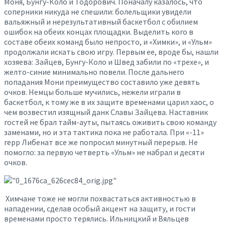
Моня, Бунгу-Коло и Тодорович. Поначалу казалось, что
соперники никуда не спешили: болельщики увидели
вальяжный и нерезультативный баскетбол с обилием
ошибок на обеих концах площадки. Выделить кого в
составе обеих команд было непросто, и «Химки», и «Ульм»
продолжали искать свою игру. Первым ее, вроде бы, нашли
хозяева: Зайцев, Бунгу-Коло и Швед забили по «трехе», и
желто-синие минимально повели. После дальнего
попадания Мони преимущество составило уже девять
очков. Немцы больше мучились, нежели играли в
баскетбол, к тому же в их защите временами царил хаос, о
чем возвестил изящный данк Славы Зайцева. Наставник
гостей не брал тайм-ауты, пытаясь оживить свою команду
заменами, но и эта тактика пока не работала. При «-11»
герр Либенат все же попросил минутный перерыв. Не
помогло: за первую четверть «Ульм» не набрал и десяти
очков.
Химчане тоже не могли похвастаться активностью в
нападении, сделав особый акцент на защиту, и гости
временами просто терялись. Ильницкий и Вяльцев