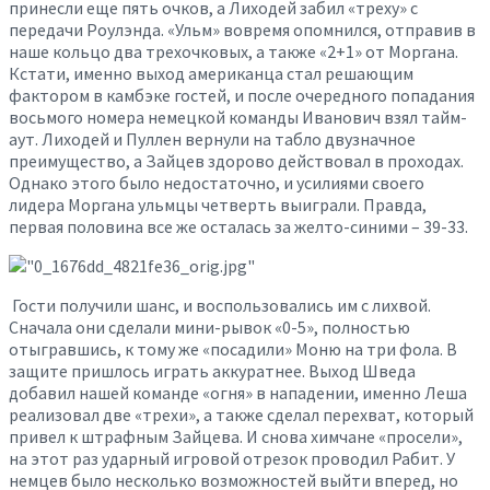
принесли еще пять очков, а Лиходей забил «треху» с
передачи Роулэнда. «Ульм» вовремя опомнился, отправив в
наше кольцо два трехочковых, а также «2+1» от Моргана.
Кстати, именно выход американца стал решающим
фактором в камбэке гостей, и после очередного попадания
восьмого номера немецкой команды Иванович взял тайм-
аут. Лиходей и Пуллен вернули на табло двузначное
преимущество, а Зайцев здорово действовал в проходах.
Однако этого было недостаточно, и усилиями своего
лидера Моргана ульмцы четверть выиграли. Правда,
первая половина все же осталась за желто-синими – 39-33.
Гости получили шанс, и воспользовались им с лихвой.
Сначала они сделали мини-рывок «0-5», полностью
отыгравшись, к тому же «посадили» Моню на три фола. В
защите пришлось играть аккуратнее. Выход Шведа
добавил нашей команде «огня» в нападении, именно Леша
реализовал две «трехи», а также сделал перехват, который
привел к штрафным Зайцева. И снова химчане «просели»,
на этот раз ударный игровой отрезок проводил Рабит. У
немцев было несколько возможностей выйти вперед, но