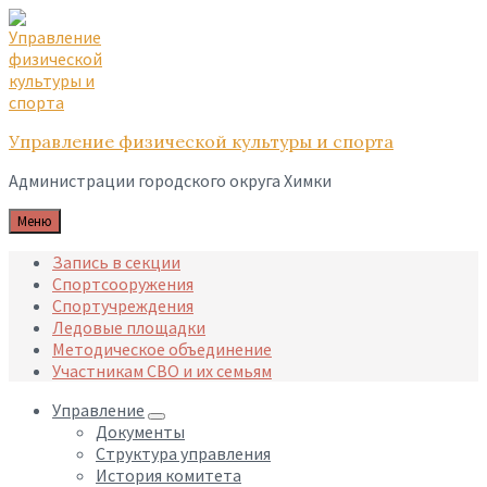
Skip
Skip
Skip
to
to
to
content
main
footer
navigation
Управление физической культуры и спорта
Администрации городского округа Химки
Меню
Запись в секции
Спортсооружения
Спортучреждения
Ледовые площадки
Методическое объединение
Участникам СВО и их семьям
Управление
Документы
Структура управления
История комитета