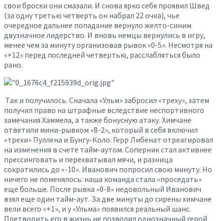
свои броски они смазали. И снова ярко себя проявил Швед
(за одну третью четверть он набрал 22 очка), чье
очередное дальнее попадание вернуло желто-синим
двузначное лидерство. И вновь немцы вернулись в игру,
менее чем за минуту организовав рывок «0-5». Несмотря на
«+12» перед последней четвертью, расслабляться было
рано.
Так и получилось. Сначала «Ульм» забросил «треху», затем
получил право на штрафные вследствие неспортивного
замечания Хаммела, а также бонусную атаку. Химчане
ответили мини-рывком «8-2», который в себя включил
«трехи» Пуллена и Бунгу-Коло. Герр Либенат отреагировал
на изменения в счете тайм-аутом. Соперник стал активнее
прессинговать и перехватывал мячи, и разница
сократились до «-10». Иванович попросил свою минуту. Но
ничего не поменялось: наша команда стала «проседать»
еще больше. После рывка «0-8» недовольный Иванович
взял еще один тайм-аут. За две минуты до сирены химчане
вели всего «+1», и у «Ульма» появился реальный шанс.
Претворить его в жизнь не позволил однозначный герой