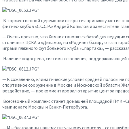
В торжественной церемонии открытия приняли участие гене
фитнес-клубов «С.С.С.Р.» Андрей Копылов и заместитель гла
— Очень приятно, что Химки становятся базой для ведущих 
столичных ЦСКА и «Динамо», на «Родине» базируются второй 
играми пляжного футбольного клуба «Спартака», — рассказа
Наличие подогрева, системы отопления, поддерживающей ко
— К сожалению, климатические условия средней полосы не п
спортивное сооружение в Москве и Московской области. Же
воздействие, — прокомментировал открытие центра председ
Всесезонный комплекс станет домашней площадкой ПФК «Спа
чемпионате Москвы и Санкт-Петербурга.
— Мы благодарны нашему титульному спонсору – сети клубов «