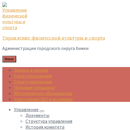
Skip
Skip
Skip
to
to
to
content
main
footer
navigation
Управление физической культуры и спорта
Администрации городского округа Химки
Меню
Запись в секции
Спортсооружения
Спортучреждения
Ледовые площадки
Методическое объединение
Участникам СВО и их семьям
Управление
Документы
Структура управления
История комитета