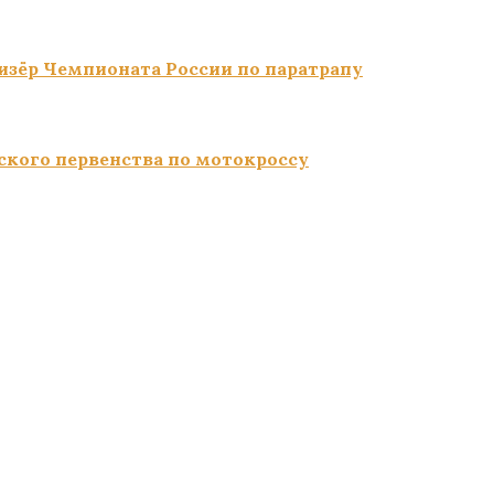
изёр Чемпионата России по паратрапу
ского первенства по мотокроссу