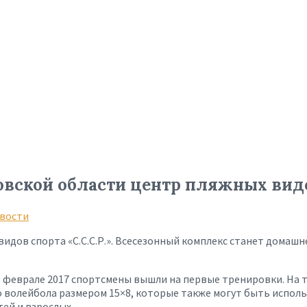
вской области центр пляжных вид
вости
идов спорта «С.С.С.Р.». Всесезонный комплекс станет домаш
е в феврале 2017 спортсмены вышли на первые тренировки. Н
о волейбола размером 15×8, которые также могут быть испол
ей и взрослых.