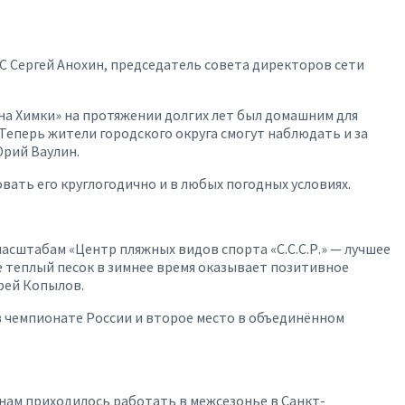
 Сергей Анохин, председатель совета директоров сети
на Химки» на протяжении долгих лет был домашним для
Теперь жители городского округа смогут наблюдать и за
Юрий Ваулин.
ть его круглогодично и в любых погодных условиях.
асштабам «Центр пляжных видов спорта «С.С.С.Р.» — лучшее
 теплый песок в зимнее время оказывает позитивное
рей Копылов.
в чемпионате России и второе место в объединённом
е нам приходилось работать в межсезонье в Санкт-