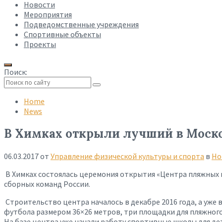
Новости
Мероприятия
Подведомственные учреждения
Спортивные объекты
Проекты
Поиск:
Collapse
search
Home
News
В Химках открыли лучший в Моско
06.03.2017
от
Управление физической культуры и спорта
в
Но
В Химках состоялась церемония открытия «Центра пляжных в
сборных команд России.
Строительство центра началось в декабре 2016 года, а уж
футбола размером 36×26 метров, три площадки для пляжног
На базе центра уже начали работу спортивные школы для дет