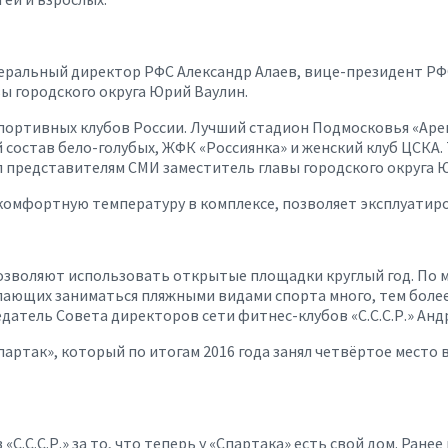
ральный директор РФС Александр Алаев, вице-президент РФС
вы городского округа Юрий Ваулин.
спортивных клубов России. Лучший стадион Подмосковья «Аре
состав бело-голубых, ЖФК «Россиянка» и женский клуб ЦСКА. 
л представителям СМИ заместитель главы городского округа 
мфортную температуру в комплексе, позволяет эксплуатирова
озволяют использовать открытые площадки круглый год. По м
лающих заниматься пляжными видами спорта много, тем более
атель Совета директоров сети фитнес-клубов «С.С.С.Р.» Анд
ртак», который по итогам 2016 года занял четвёртое место 
С.С.С.Р.» за то, что теперь у «Спартака» есть свой дом. Ране