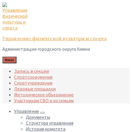
Skip
Skip
Skip
to
to
to
content
main
footer
navigation
Управление физической культуры и спорта
Администрации городского округа Химки
Меню
Запись в секции
Спортсооружения
Спортучреждения
Ледовые площадки
Методическое объединение
Участникам СВО и их семьям
Управление
Документы
Структура управления
История комитета