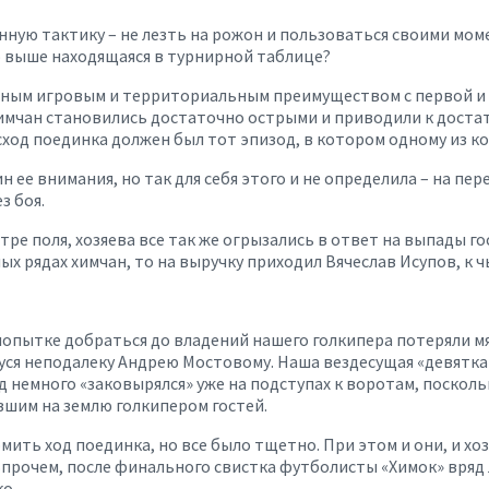
нную тактику – не лезть на рожон и пользоваться своими мом
но выше находящаяся в турнирной таблице?
льным игровым и территориальным преимуществом с первой и
химчан становились достаточно острыми и приводили к достат
сход поединка должен был тот эпизод, в котором одному из к
 ее внимания, но так для себя этого и не определила – на пе
з боя.
е поля, хозяева все так же огрызались в ответ на выпады гос
х рядах химчан, то на выручку приходил Вячеслав Исупов, к ч
попытке добраться до владений нашего голкипера потеряли мя
емуся неподалеку Андрею Мостовому. Наша вездесущая «девятка»
 немного «заковырялся» уже на подступах к воротам, посколь
авшим на землю голкипером гостей.
ить ход поединка, но все было тщетно. При этом и они, и хо
Впрочем, после финального свистка футболисты «Химок» вряд
о.