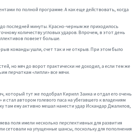
ентами по полной программе. А как еще действовать, когда
 до последней минуты. Красно-черным же приходилось
очному количеству угловых ударов. Впрочем, в этот день
оллективов повезет больше.
рерыв команды ушли, счет так и не открыв. При этом было
тей, но мяч до ворот практически не доходил, а если тем же
ьим перчаткам «липли» все мячи.
ч, который тут же подобрал Кирилл Заика и отдал его очень
 и стал автором голевого паса на убегавшего к владениям
ку там ему активно мешал нанести удар Искандар Джалилов,
зяева поля имели несколько перспективных для развития
 ли сетовали на упущенные шансы, поскольку для пополнения