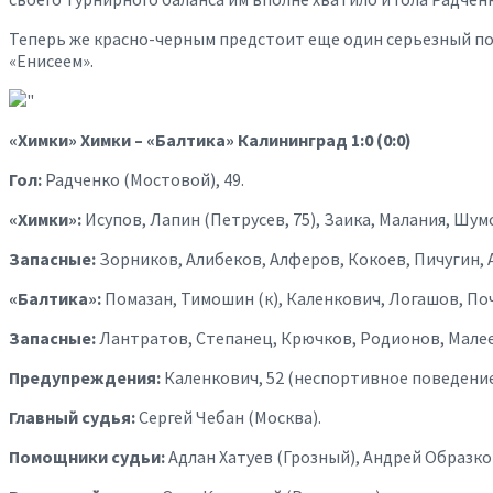
Теперь же красно-черным предстоит еще один серьезный поед
«Енисеем».
«Химки» Химки – «Балтика» Калининград 1:0 (0:0)
Гол:
Радченко (Мостовой), 49.
«Химки»:
Исупов, Лапин (Петрусев, 75), Заика, Малания, Шумс
Запасные:
Зорников, Алибеков, Алферов, Кокоев, Пичугин, 
«Балтика»:
Помазан, Тимошин (к), Каленкович, Логашов, Почи
Запасные:
Лантратов, Степанец, Крючков, Родионов, Малее
Предупреждения:
Каленкович, 52 (неспортивное поведение)
Главный судья:
Сергей Чебан (Москва).
Помощники судьи:
Адлан Хатуев (Грозный), Андрей Образко