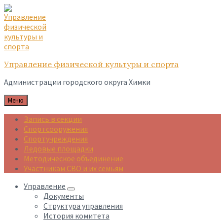
Skip
Skip
Skip
to
to
to
content
main
footer
navigation
Управление физической культуры и спорта
Администрации городского округа Химки
Меню
Запись в секции
Спортсооружения
Спортучреждения
Ледовые площадки
Методическое объединение
Участникам СВО и их семьям
Управление
Документы
Структура управления
История комитета