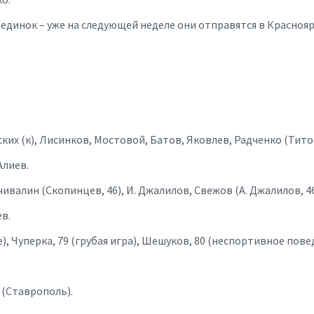
инок – уже на следующей неделе они отправятся в Красноярск
ких (к), Лисинков, Мостовой, Батов, Яковлев, Радченко (Титов,
Алиев.
валин (Скопинцев, 46), И. Джалилов, Свежов (А. Джалилов, 46)
в.
, Чуперка, 79 (грубая игра), Шешуков, 80 (неспортивное пове
 (Ставрополь).