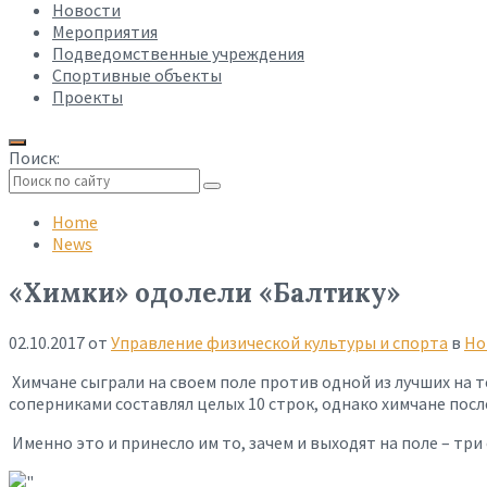
Новости
Мероприятия
Подведомственные учреждения
Спортивные объекты
Проекты
Поиск:
Collapse
search
Home
News
«Химки» одолели «Балтику»
02.10.2017
от
Управление физической культуры и спорта
в
Но
Химчане сыграли на своем поле против одной из лучших на 
соперниками составлял целых 10 строк, однако химчане после
Именно это и принесло им то, зачем и выходят на поле – три