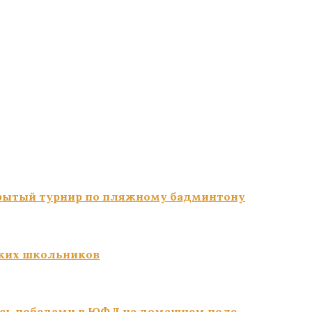
ткрытый турнир по пляжному бадминтону
ких школьников
сь победами в ЮФЛ на домашнем поле