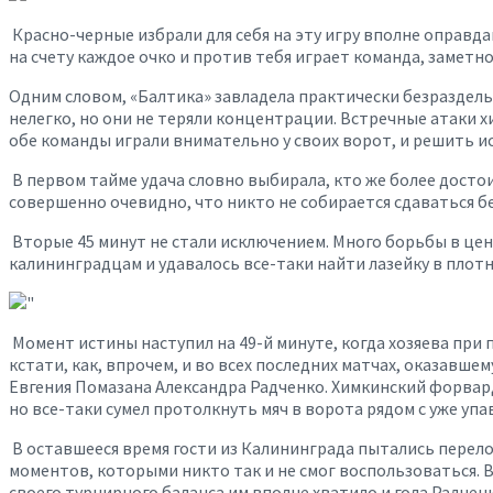
Красно-черные избрали для себя на эту игру вполне оправда
на счету каждое очко и против тебя играет команда, замет
Одним словом, «Балтика» завладела практически безразде
нелегко, но они не теряли концентрации. Встречные атаки 
обе команды играли внимательно у своих ворот, и решить и
В первом тайме удача словно выбирала, кто же более достоин
совершенно очевидно, что никто не собирается сдаваться бе
Вторые 45 минут не стали исключением. Много борьбы в центр
калининградцам и удавалось все-таки найти лазейку в плотны
Момент истины наступил на 49-й минуте, когда хозяева при 
кстати, как, впрочем, и во всех последних матчах, оказавш
Евгения Помазана Александра Радченко. Химкинский форвард
но все-таки сумел протолкнуть мяч в ворота рядом с уже уп
В оставшееся время гости из Калининграда пытались перелом
моментов, которыми никто так и не смог воспользоваться. 
своего турнирного баланса им вполне хватило и гола Радченк