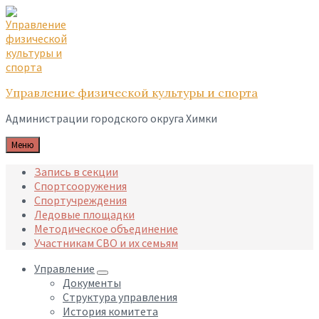
Skip
Skip
Skip
to
to
to
content
main
footer
navigation
Управление физической культуры и спорта
Администрации городского округа Химки
Меню
Запись в секции
Спортсооружения
Спортучреждения
Ледовые площадки
Методическое объединение
Участникам СВО и их семьям
Управление
Документы
Структура управления
История комитета