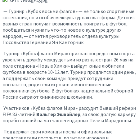
— Турнир «Кубок восьми флагов» — не только спортивные
состязания, но и особая межкультурная платформа. Дети из
разных стран получат возможность поиграть в футбол,
пообщаться и узнать что-то новое о культуре других
народов, — отметил руководитель отдела культуры
Посольства Германии Ян Канторчик.
Турнир «Кубок флагов Мира» призван посредством спорта
укреплять дружбу между детьми из разных стран. 26 мая на
поле стадиона «Новые Химки» выйдут юные любители
футбола в возрасте 10-12 лет. Турнир продлится один день,
а поддержать свои команды приедут сотрудники
посольств, родители игроков и многочисленные
поклонники футбола. В футболках национальной сборной
России сыграют химкинские школьники.
Участников «Кубка флагов Мира» рассудит бывший рефери
FIFA 83-летний
Вальтер Эшвайлер
, за свою долгую карьеру
поработавший на матчах легендарных Пеле и Марадонны.
Поддержат свои команды послы и официальные
представители посольств, родители игроков и