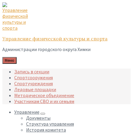
Skip
Skip
Skip
to
to
to
content
main
footer
navigation
Управление физической культуры и спорта
Администрации городского округа Химки
Меню
Запись в секции
Спортсооружения
Спортучреждения
Ледовые площадки
Методическое объединение
Участникам СВО и их семьям
Управление
Документы
Структура управления
История комитета